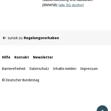
(BMWSB)
[alle SG dorthin]
Sie
zurück zu:
Regelungsvorhaben
befinden
sich
hier:
Interne
Hilfe
Kontakt
Newsletter
Links
Barrierefreiheit
Datenschutz
Inhalte melden
Impressum
© Deutscher Bundestag
Nach