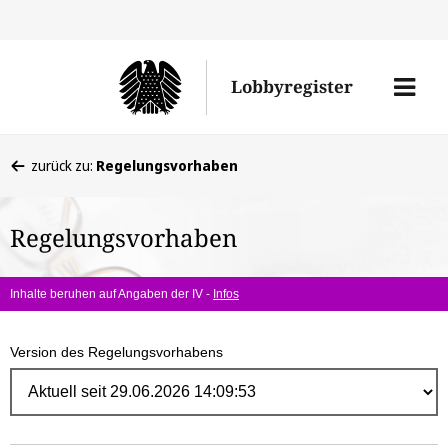
Direk
zum
Men
Lobbyregister
Inhal
öffne
Sie
zurück zu:
Regelungsvorhaben
befinden
sich
Regelungsvorhaben
hier:
Inhalte beruhen auf Angaben der IV -
Infos
Version des Regelungsvorhabens