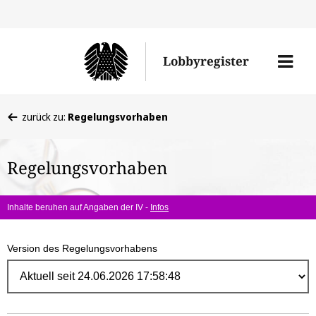
Direk
zum
Men
Lobbyregister
Inhal
öffne
Sie
zurück zu:
Regelungsvorhaben
befinden
sich
Regelungsvorhaben
hier:
Inhalte beruhen auf Angaben der IV -
Infos
Version des Regelungsvorhabens