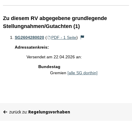
Zu diesem RV abgegebene grundlegende
Stellungnahmen/Gutachten (1)
SG2604280020
(
PDF - 1 Seite
)
Adressatenkreis:
Versendet am 22.04.2026 an:
Bundestag
Gremien
[alle SG dorthin]
Sie
zurück zu:
Regelungsvorhaben
befinden
sich
hier: