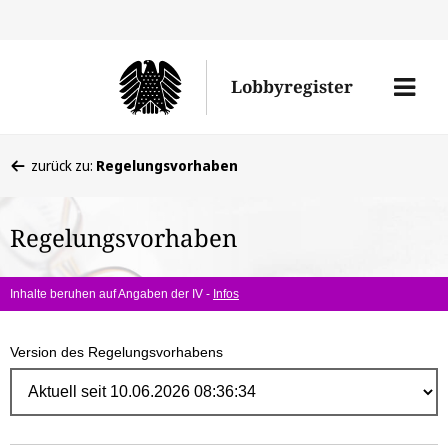
Direk
zum
Men
Lobbyregister
Inhal
öffne
Sie
zurück zu:
Regelungsvorhaben
befinden
sich
Regelungsvorhaben
hier:
Inhalte beruhen auf Angaben der IV -
Infos
Version des Regelungsvorhabens