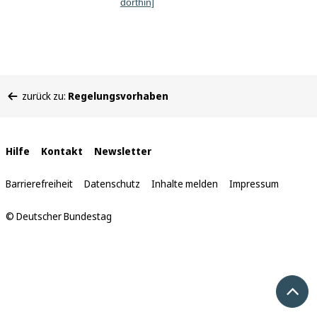
dorthin]
Sie
zurück zu:
Regelungsvorhaben
befinden
sich
hier:
Interne
Hilfe
Kontakt
Newsletter
Links
Barrierefreiheit
Datenschutz
Inhalte melden
Impressum
© Deutscher Bundestag
Nach