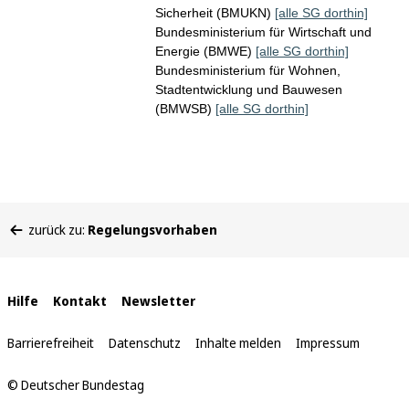
Sicherheit (BMUKN)
[alle SG dorthin]
Bundesministerium für Wirtschaft und
Energie (BMWE)
[alle SG dorthin]
Bundesministerium für Wohnen,
Stadtentwicklung und Bauwesen
(BMWSB)
[alle SG dorthin]
Sie
zurück zu:
Regelungsvorhaben
befinden
sich
hier:
Interne
Hilfe
Kontakt
Newsletter
Links
Barrierefreiheit
Datenschutz
Inhalte melden
Impressum
© Deutscher Bundestag