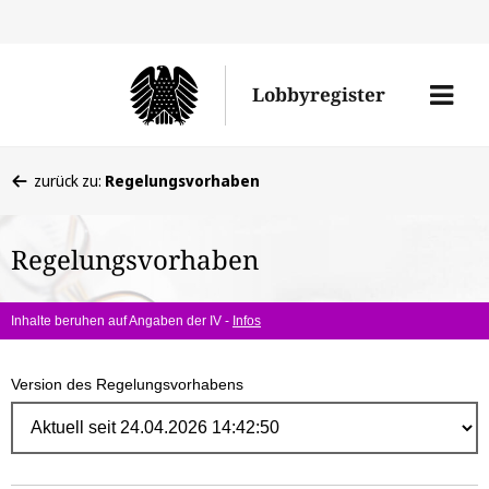
Direk
zum
Men
Lobbyregister
Inhal
öffne
Sie
zurück zu:
Regelungsvorhaben
befinden
sich
Regelungsvorhaben
hier:
Inhalte beruhen auf Angaben der IV -
Infos
Version des Regelungsvorhabens