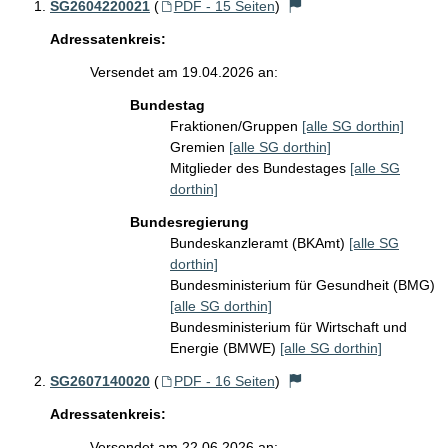
SG2604220021
(
PDF - 15 Seiten
)
Adressatenkreis:
Versendet am 19.04.2026 an:
Bundestag
Fraktionen/Gruppen
[alle SG dorthin]
Gremien
[alle SG dorthin]
Mitglieder des Bundestages
[alle SG
dorthin]
Bundesregierung
Bundeskanzleramt (BKAmt)
[alle SG
dorthin]
Bundesministerium für Gesundheit (BMG)
[alle SG dorthin]
Bundesministerium für Wirtschaft und
Energie (BMWE)
[alle SG dorthin]
SG2607140020
(
PDF - 16 Seiten
)
Adressatenkreis:
Versendet am 22.06.2026 an: