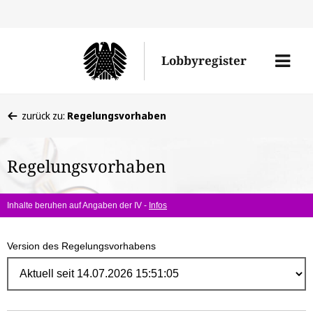
Direk
zum
Men
Lobbyregister
Inhal
öffne
Sie
zurück zu:
Regelungsvorhaben
befinden
sich
Regelungsvorhaben
hier:
Inhalte beruhen auf Angaben der IV -
Infos
Version des Regelungsvorhabens