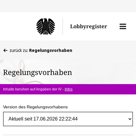
Direk
zum
Men
Lobbyregister
Inhal
öffne
Sie
zurück zu:
Regelungsvorhaben
befinden
sich
Regelungsvorhaben
hier:
Inhalte beruhen auf Angaben der IV -
Infos
Version des Regelungsvorhabens