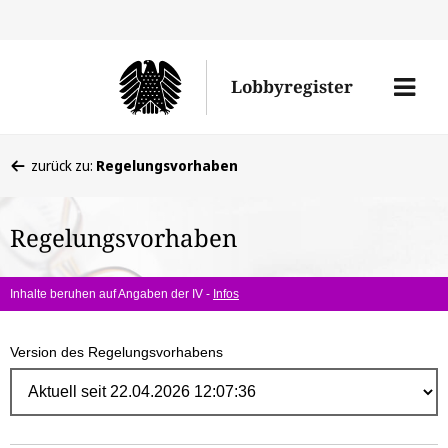
Direk
zum
Men
Lobbyregister
Inhal
öffne
Sie
zurück zu:
Regelungsvorhaben
befinden
sich
Regelungsvorhaben
hier:
Inhalte beruhen auf Angaben der IV -
Infos
Version des Regelungsvorhabens