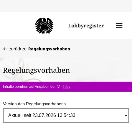
Direk
zum
Men
Lobbyregister
Inhal
öffne
Sie
zurück zu:
Regelungsvorhaben
befinden
sich
Regelungsvorhaben
hier:
Inhalte beruhen auf Angaben der IV -
Infos
Version des Regelungsvorhabens