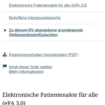
Navigation
Elektronische Patientenakte für alle (ePA 3.0)
für
Betroffene Interessenbereiche
den
Zu diesem RV abgegebene grundlegende
Seiteninhalt
Stellungnahmen/Gutachten
Regelungsvorhaben herunterladen (PDF)
Inhalt dieser Seite melden
(
Mehr Informationen
)
Elektronische Patientenakte für alle
(ePA 3.0)