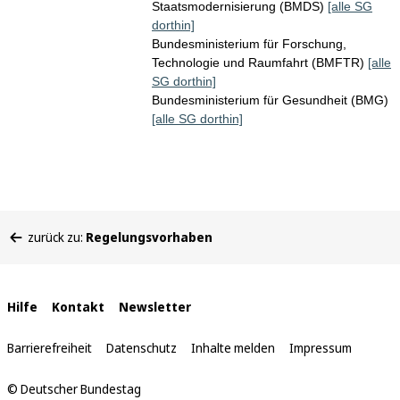
Staatsmodernisierung (BMDS)
[alle SG
dorthin]
Bundesministerium für Forschung,
Technologie und Raumfahrt (BMFTR)
[alle
SG dorthin]
Bundesministerium für Gesundheit (BMG)
[alle SG dorthin]
Sie
zurück zu:
Regelungsvorhaben
befinden
sich
hier:
Interne
Hilfe
Kontakt
Newsletter
Links
Barrierefreiheit
Datenschutz
Inhalte melden
Impressum
© Deutscher Bundestag