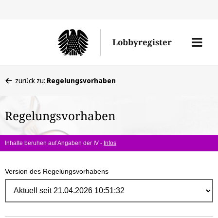
Direk
zum
Men
Lobbyregister
Inhal
öffne
Sie
zurück zu:
Regelungsvorhaben
befinden
sich
Regelungsvorhaben
hier:
Inhalte beruhen auf Angaben der IV -
Infos
Version des Regelungsvorhabens