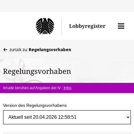
Direk
zum
Men
Lobbyregister
Inhal
öffne
Sie
zurück zu:
Regelungsvorhaben
befinden
sich
Regelungsvorhaben
hier:
Inhalte beruhen auf Angaben der IV -
Infos
Version des Regelungsvorhabens