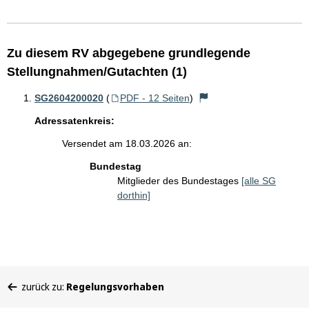
Zu diesem RV abgegebene grundlegende
Stellungnahmen/Gutachten (1)
SG2604200020
(
PDF - 12 Seiten
)
Adressatenkreis:
Versendet am 18.03.2026 an:
Bundestag
Mitglieder des Bundestages
[alle SG
dorthin]
Sie
zurück zu:
Regelungsvorhaben
befinden