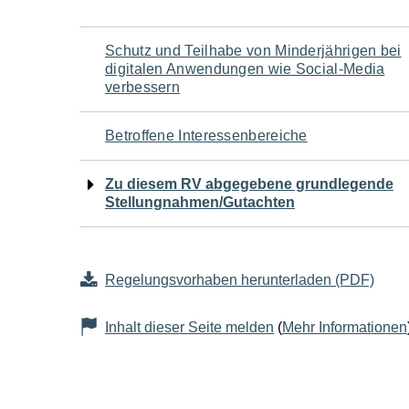
Navigation
Schutz und Teilhabe von Minderjährigen bei
digitalen Anwendungen wie Social-Media
für
verbessern
den
Betroffene Interessenbereiche
Seiteninhalt
Zu diesem RV abgegebene grundlegende
Stellungnahmen/Gutachten
Regelungsvorhaben herunterladen (PDF)
Inhalt dieser Seite melden
(
Mehr Informationen