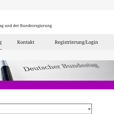
Direkt
zum
ag und der Bundesregierung
Inhalt
ausgewählt
g
Kontakt
Registrierung/Login