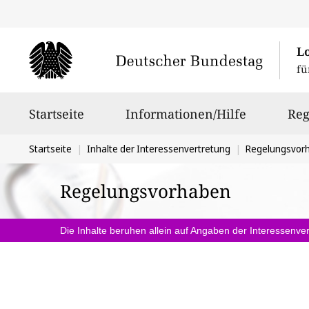
L
fü
Hauptnavigation
Startseite
Informationen/Hilfe
Reg
Sie
Startseite
Inhalte der Interessenvertretung
Regelungsvor
befinden
Regelungsvorhaben
sich
hier:
Die Inhalte beruhen allein auf Angaben der Interessenver