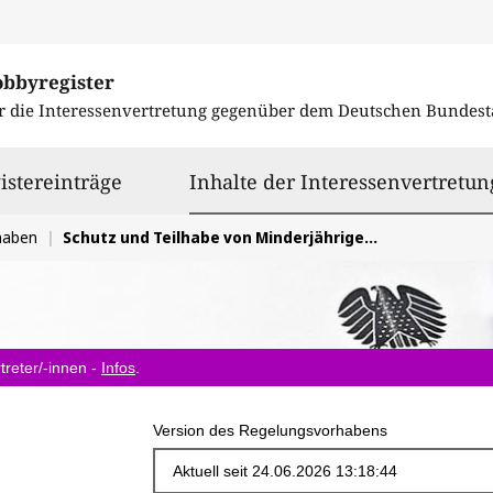
obbyregister
r die Interessenvertretung gegenüber dem
Deutschen Bundest
istereinträge
Inhalte der Interessenvertretun
haben
Schutz und Teilhabe von Minderjährigen bei digitalen Anwendungen wie Social-Media verbessern
treter/-innen -
Infos
.
Version des Regelungsvorhabens