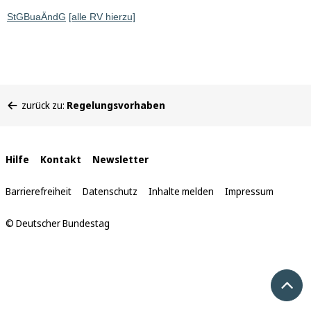
StGBuaÄndG
[alle RV hierzu]
Sie
zurück zu:
Regelungsvorhaben
befinden
sich
hier:
Interne
Hilfe
Kontakt
Newsletter
Links
Barrierefreiheit
Datenschutz
Inhalte melden
Impressum
© Deutscher Bundestag
Nach