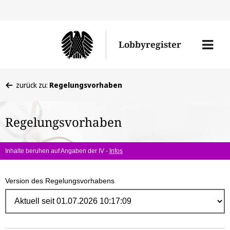
Direk
zum
Men
Lobbyregister
Inhal
öffne
Sie
zurück zu:
Regelungsvorhaben
befinden
sich
Regelungsvorhaben
hier:
Inhalte beruhen auf Angaben der IV -
Infos
Version des Regelungsvorhabens