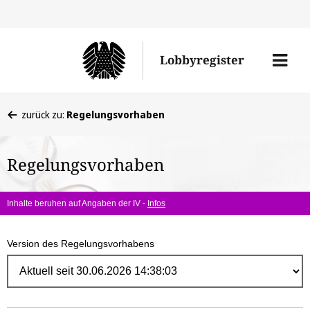
Direk
zum
Men
Lobbyregister
Inhal
öffne
Sie
zurück zu:
Regelungsvorhaben
befinden
sich
Regelungsvorhaben
hier:
Inhalte beruhen auf Angaben der IV -
Infos
Version des Regelungsvorhabens