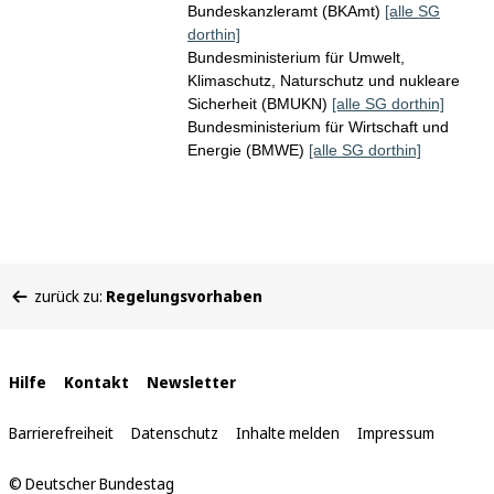
Bundeskanzleramt (BKAmt)
[alle SG
dorthin]
Bundesministerium für Umwelt,
Klimaschutz, Naturschutz und nukleare
Sicherheit (BMUKN)
[alle SG dorthin]
Bundesministerium für Wirtschaft und
Energie (BMWE)
[alle SG dorthin]
Sie
zurück zu:
Regelungsvorhaben
befinden
sich
hier:
Interne
Hilfe
Kontakt
Newsletter
Links
Barrierefreiheit
Datenschutz
Inhalte melden
Impressum
© Deutscher Bundestag