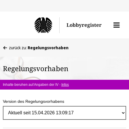
Direk
zum
Men
Lobbyregister
Inhal
öffne
Sie
zurück zu:
Regelungsvorhaben
befinden
sich
Regelungsvorhaben
hier:
Inhalte beruhen auf Angaben der IV -
Infos
Version des Regelungsvorhabens