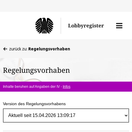
Direk
zum
Men
Lobbyregister
Inhal
öffne
Sie
zurück zu:
Regelungsvorhaben
befinden
sich
Regelungsvorhaben
hier:
Inhalte beruhen auf Angaben der IV -
Infos
Version des Regelungsvorhabens