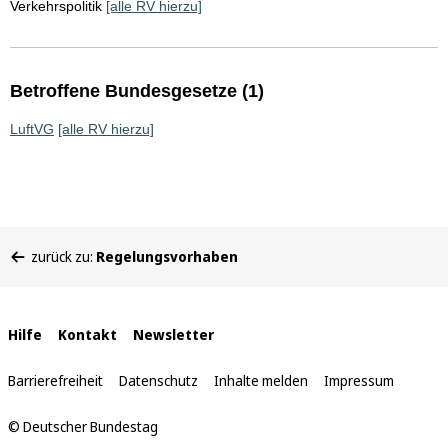
Verkehrspolitik
[alle RV hierzu]
Betroffene Bundesgesetze (1)
LuftVG
[alle RV hierzu]
Sie
zurück zu:
Regelungsvorhaben
befinden
sich
hier:
Interne
Hilfe
Kontakt
Newsletter
Links
Barrierefreiheit
Datenschutz
Inhalte melden
Impressum
© Deutscher Bundestag