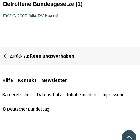
Betroffene Bundesgesetze (1)
EnWG 2005
[alle RV hierzu]
Sie
zurück zu:
Regelungsvorhaben
befinden
sich
hier:
Interne
Hilfe
Kontakt
Newsletter
Links
Barrierefreiheit
Datenschutz
Inhalte melden
Impressum
© Deutscher Bundestag
Nach