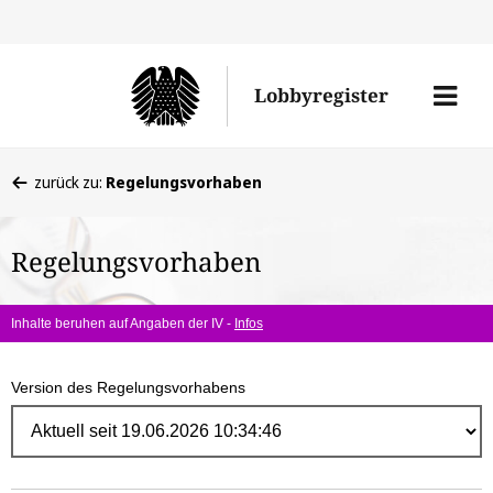
Direk
zum
Men
Lobbyregister
Inhal
öffne
Sie
zurück zu:
Regelungsvorhaben
befinden
sich
Regelungsvorhaben
hier:
Inhalte beruhen auf Angaben der IV -
Infos
Version des Regelungsvorhabens