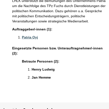
LHLK unterstützt die Bemühungen des Unternehmens Patria
um die Nachfolge des TPz Fuchs durch Dienstleistungen der
politischen Kommunikation. Dazu gehören u.a. Gespräche
mit politischen Entscheidungsträgern, politische
Veranstaltungen sowie strategische Medienarbeit.
Auftraggeber/-innen (1):
Patria Oyj
Eingesetzte Personen bzw. Unterauftragnehmer/-innen
(2):
Betraute Personen (2):
Henry Ludwig
Jan Hemme
Sie