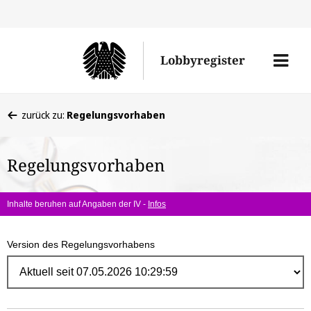
Direk
zum
Men
Lobbyregister
Inhal
öffne
Sie
zurück zu:
Regelungsvorhaben
befinden
sich
Regelungsvorhaben
hier:
Inhalte beruhen auf Angaben der IV -
Infos
Version des Regelungsvorhabens