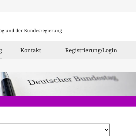
Direkt
zum
ag und der Bundesregierung
Inhalt
ausgewählt
g
Kontakt
Registrierung/Login