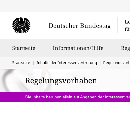
L
fü
Hauptnavigation
Startseite
Informationen/Hilfe
Reg
Sie
Startseite
Inhalte der Interessenvertretung
Regelungsvor
befinden
Regelungsvorhaben
sich
hier:
Die Inhalte beruhen allein auf Angaben der Interessenver