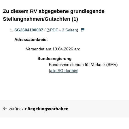
Zu diesem RV abgegebene grundlegende
Stellungnahmen/Gutachten (1)
SG2604100007
(
PDF - 3 Seiten
)
Adressatenkreis:
Versendet am 10.04.2026 an:
Bundesregierung
Bundesministerium für Verkehr (BMV)
[alle SG dorthin]
Sie
zurück zu:
Regelungsvorhaben
befinden
sich
hier: