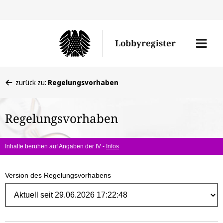
Direk
zum
Men
Lobbyregister
Inhal
öffne
Sie
zurück zu:
Regelungsvorhaben
befinden
sich
Regelungsvorhaben
hier:
Inhalte beruhen auf Angaben der IV -
Infos
Version des Regelungsvorhabens