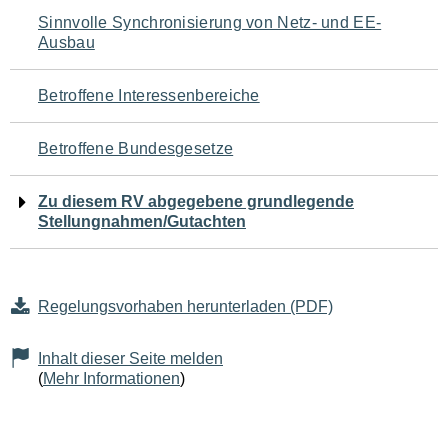
Navigation
Sinnvolle Synchronisierung von Netz- und EE-
Ausbau
für
den
Betroffene Interessenbereiche
Seiteninhalt
Betroffene Bundesgesetze
Zu diesem RV abgegebene grundlegende
Stellungnahmen/Gutachten
Regelungsvorhaben herunterladen (PDF)
Inhalt dieser Seite melden
(
Mehr Informationen
)