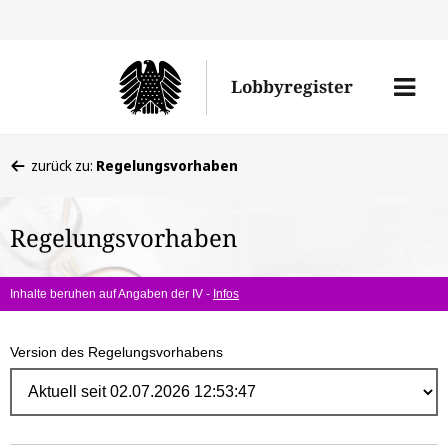
Direk
zum
Men
Lobbyregister
Inhal
öffne
Sie
zurück zu:
Regelungsvorhaben
befinden
sich
Regelungsvorhaben
hier:
Inhalte beruhen auf Angaben der IV -
Infos
Version des Regelungsvorhabens