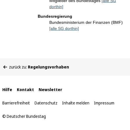
Mitglieder des Bundestages
[alle SG
dorthin]
Bundesregierung
Bundesministerium der Finanzen (BMF)
[alle SG dorthin]
Sie
zurück zu:
Regelungsvorhaben
befinden
sich
hier:
Interne
Hilfe
Kontakt
Newsletter
Links
Barrierefreiheit
Datenschutz
Inhalte melden
Impressum
© Deutscher Bundestag