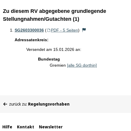
Zu diesem RV abgegebene grundlegende
Stellungnahmen/Gutachten (1)
SG2603300036
(
PDF - 5 Seiten
)
Adressatenkreis:
Versendet am 15.01.2026 an:
Bundestag
Gremien
[alle SG dorthin]
Sie
zurück zu:
Regelungsvorhaben
befinden
sich
hier:
Interne
Hilfe
Kontakt
Newsletter