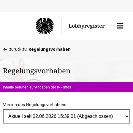
Direk
zum
Men
Lobbyregister
Inhal
öffne
Sie
zurück zu:
Regelungsvorhaben
befinden
sich
Regelungsvorhaben
hier:
Inhalte beruhen auf Angaben der IV -
Infos
Version des Regelungsvorhabens