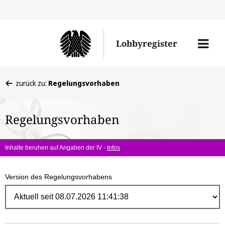
Direk
zum
Men
Lobbyregister
Inhal
öffne
Sie
zurück zu:
Regelungsvorhaben
befinden
sich
Regelungsvorhaben
hier:
Inhalte beruhen auf Angaben der IV -
Infos
Version des Regelungsvorhabens