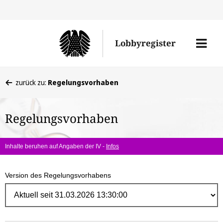
Direk
zum
Men
Lobbyregister
Inhal
öffne
Sie
zurück zu:
Regelungsvorhaben
befinden
sich
Regelungsvorhaben
hier:
Inhalte beruhen auf Angaben der IV -
Infos
Version des Regelungsvorhabens