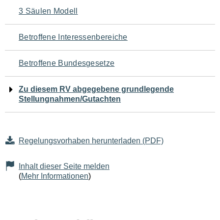
Navigation
3 Säulen Modell
für
Betroffene Interessenbereiche
den
Betroffene Bundesgesetze
Seiteninhalt
Zu diesem RV abgegebene grundlegende
Stellungnahmen/Gutachten
Regelungsvorhaben herunterladen (PDF)
Inhalt dieser Seite melden
(
Mehr Informationen
)