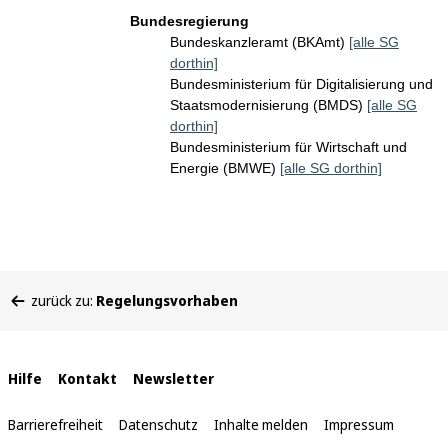
Bundesregierung
Bundeskanzleramt (BKAmt)
[alle SG
dorthin]
Bundesministerium für Digitalisierung und
Staatsmodernisierung (BMDS)
[alle SG
dorthin]
Bundesministerium für Wirtschaft und
Energie (BMWE)
[alle SG dorthin]
Sie
zurück zu:
Regelungsvorhaben
befinden
sich
hier:
Interne
Hilfe
Kontakt
Newsletter
Links
Barrierefreiheit
Datenschutz
Inhalte melden
Impressum