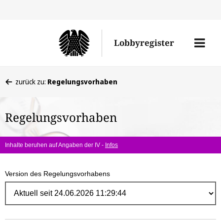
Direk
zum
Men
Lobbyregister
Inhal
öffne
Sie
zurück zu:
Regelungsvorhaben
befinden
sich
Regelungsvorhaben
hier:
Inhalte beruhen auf Angaben der IV -
Infos
Version des Regelungsvorhabens