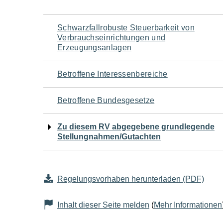
Navigation
Schwarzfallrobuste Steuerbarkeit von
Verbrauchseinrichtungen und
für
Erzeugungsanlagen
den
Betroffene Interessenbereiche
Seiteninhalt
Betroffene Bundesgesetze
Zu diesem RV abgegebene grundlegende
Stellungnahmen/Gutachten
Regelungsvorhaben herunterladen (PDF)
Inhalt dieser Seite melden
(
Mehr Informationen