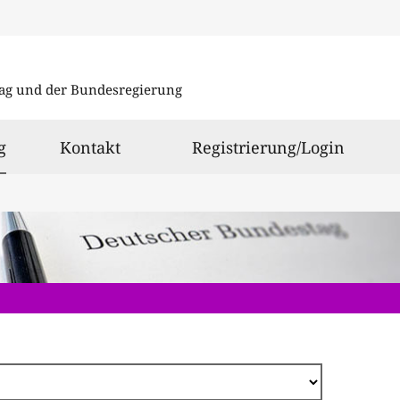
Direkt
zum
ag und der Bundesregierung
Inhalt
ausgewählt
g
Kontakt
Registrierung/Login