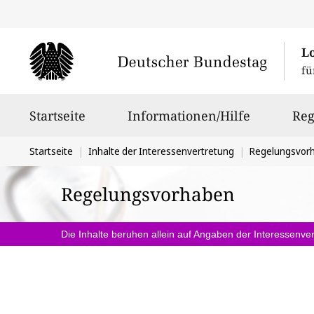
L
fü
Hauptnavigation
Startseite
Informationen/Hilfe
Reg
Sie
Startseite
Inhalte der Interessenvertretung
Regelungsvor
befinden
Regelungsvorhaben
sich
hier:
Die Inhalte beruhen allein auf Angaben der Interessenver