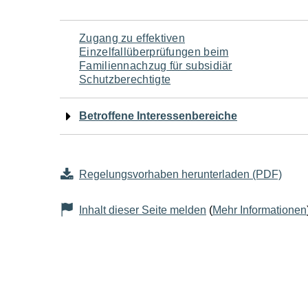
Navigation
Zugang zu effektiven
Einzelfallüberprüfungen beim
für
Familiennachzug für subsidiär
Schutzberechtigte
den
Betroffene Interessenbereiche
Seiteninhalt
Regelungsvorhaben herunterladen (PDF)
Inhalt dieser Seite melden
(
Mehr Informationen