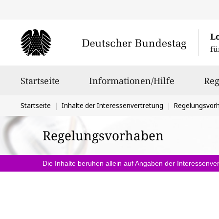
L
fü
Hauptnavigation
Startseite
Informationen/Hilfe
Reg
Sie
Startseite
Inhalte der Interessenvertretung
Regelungsvor
befinden
Regelungsvorhaben
sich
hier:
Die Inhalte beruhen allein auf Angaben der Interessenver