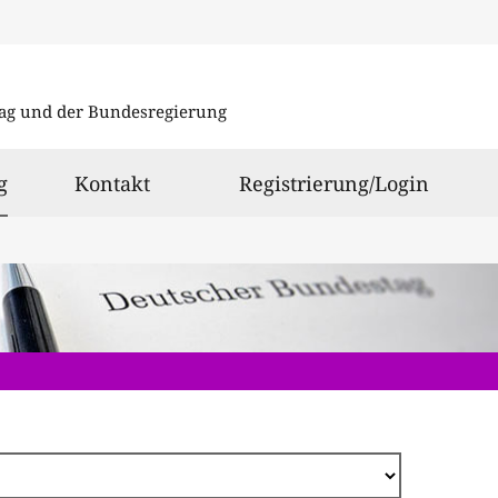
Direkt
zum
ag und der Bundesregierung
Inhalt
ausgewählt
g
Kontakt
Registrierung/Login