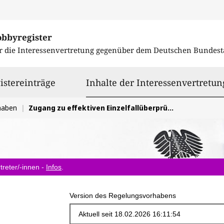
obbyregister
r die Interessenvertretung gegenüber dem
Deutschen Bundest
istereinträge
Inhalte der Interessenvertretun
haben
Zugang zu effektiven Einzelfallüberprüfungen beim Familiennachzug für subsidiär Schutzberechtigte
treter/-innen -
Infos
.
Version des Regelungsvorhabens