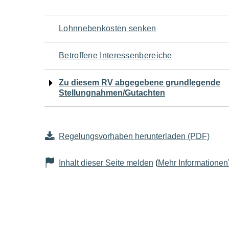
Navigation
Lohnnebenkosten senken
für
Betroffene Interessenbereiche
den
Zu diesem RV abgegebene grundlegende
Stellungnahmen/Gutachten
Seiteninhalt
Regelungsvorhaben herunterladen (PDF)
Inhalt dieser Seite melden
(
Mehr Informationen