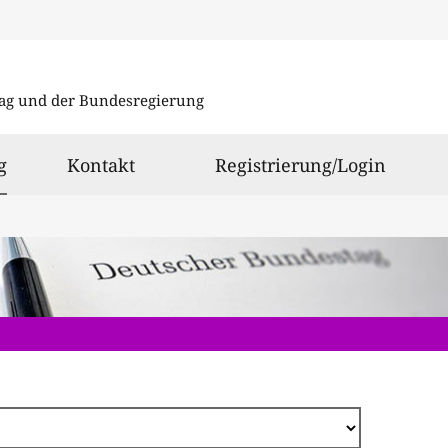
Direkt
zum
ag und der Bundesregierung
Inhalt
ausgewählt
g
Kontakt
Registrierung/Login