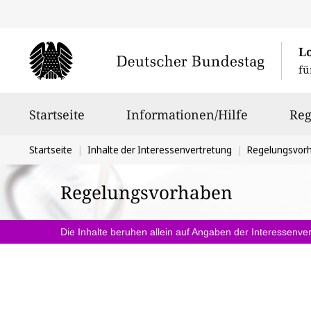
L
fü
Hauptnavigation
Startseite
Informationen/Hilfe
Reg
Sie
Startseite
Inhalte der Interessenvertretung
Regelungsvor
befinden
Regelungsvorhaben
sich
hier:
Die Inhalte beruhen allein auf Angaben der Interessenver