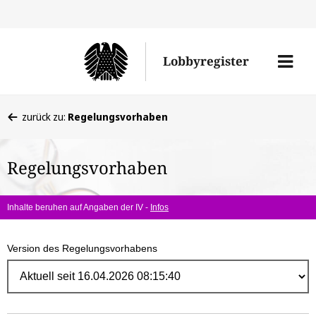
Direk
zum
Men
Lobbyregister
Inhal
öffne
Sie
zurück zu:
Regelungsvorhaben
befinden
sich
Regelungsvorhaben
hier:
Inhalte beruhen auf Angaben der IV -
Infos
Version des Regelungsvorhabens