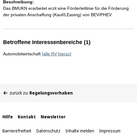
Beschreibung:
Das BMUKN erarbeitet erzit eine Förderleitlinie für die Förderung
der privaten Anschaffung (Kauf/LEasing) von BEV/PHEV.
Betroffene Interessenbereiche (1)
Automobilwirtschaft
[alle RV hierzu]
Sie
zurück zu:
Regelungsvorhaben
befinden
sich
hier:
Interne
Hilfe
Kontakt
Newsletter
Links
Barrierefreiheit
Datenschutz
Inhalte melden
Impressum