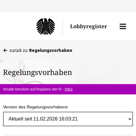
Direk
zum
Men
Lobbyregister
Inhal
öffne
Sie
zurück zu:
Regelungsvorhaben
befinden
sich
Regelungsvorhaben
hier:
Inhalte beruhen auf Angaben der IV -
Infos
Version des Regelungsvorhabens