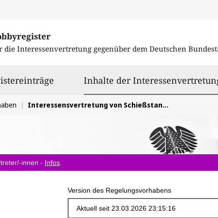
obbyregister
r die Interessenvertretung gegenüber dem
Deutschen Bundest
istereinträge
Inhalte der Interessenvertretun
haben
Interessensvertretung von Schießstandsachverständigen bei Änderungen des Waffengesetzes und der Schießstandrichtlinie
treter/-innen -
Infos
.
Version des Regelungsvorhabens