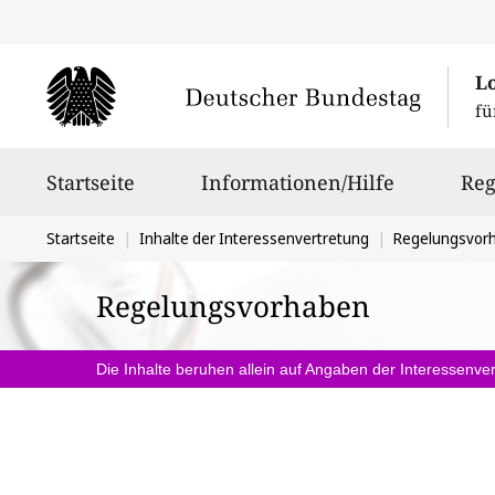
L
fü
Hauptnavigation
Startseite
Informationen/Hilfe
Reg
Sie
Startseite
Inhalte der Interessenvertretung
Regelungsvor
befinden
Regelungsvorhaben
sich
hier:
Die Inhalte beruhen allein auf Angaben der Interessenver