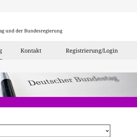
Direkt
zum
ag und der Bundesregierung
Inhalt
ausgewählt
g
Kontakt
Registrierung/Login