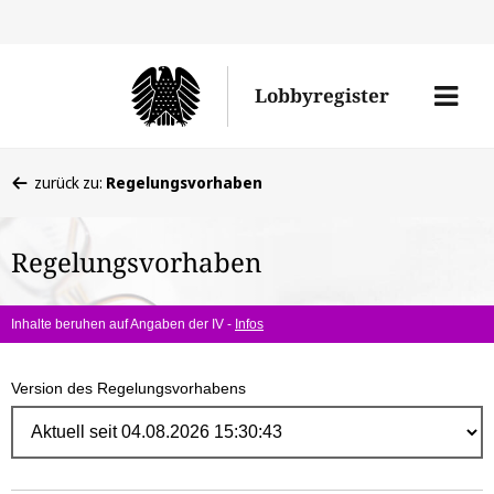
Direk
zum
Men
Lobbyregister
Inhal
öffne
Sie
zurück zu:
Regelungsvorhaben
befinden
sich
Regelungsvorhaben
hier:
Inhalte beruhen auf Angaben der IV -
Infos
Version des Regelungsvorhabens