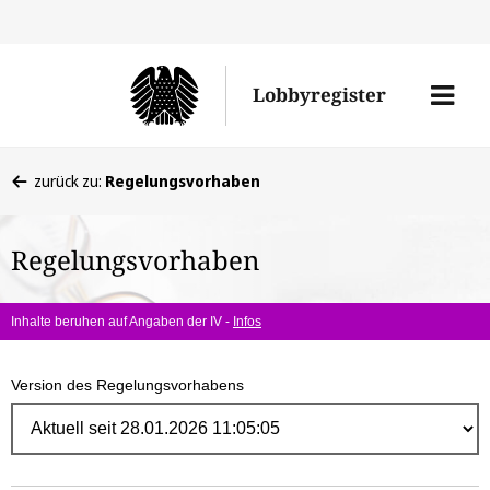
Direk
zum
Men
Lobbyregister
Inhal
öffne
Sie
zurück zu:
Regelungsvorhaben
befinden
sich
Regelungsvorhaben
hier:
Inhalte beruhen auf Angaben der IV -
Infos
Version des Regelungsvorhabens