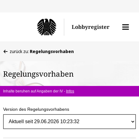
Direk
zum
Men
Lobbyregister
Inhal
öffne
Sie
zurück zu:
Regelungsvorhaben
befinden
sich
Regelungsvorhaben
hier:
Inhalte beruhen auf Angaben der IV -
Infos
Version des Regelungsvorhabens