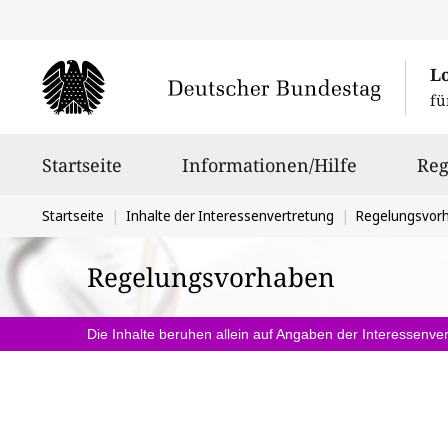
L
fü
Hauptnavigation
Startseite
Informationen/Hilfe
Reg
Sie
Startseite
Inhalte der Interessenvertretung
Regelungsvor
befinden
Regelungsvorhaben
sich
hier:
Die Inhalte beruhen allein auf Angaben der Interessenver