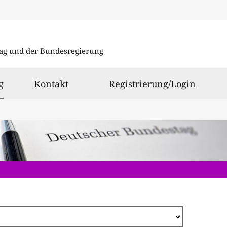
Direkt
zum
ag und der Bundesregierung
Inhalt
ausgewählt
g
Kontakt
Registrierung/Login