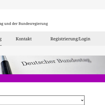
Direkt
zum
ag und der Bundesregierung
Inhalt
ausgewählt
g
Kontakt
Registrierung/Login