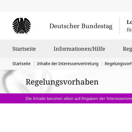
L
fü
Hauptnavigation
Startseite
Informationen/Hilfe
Reg
Sie
Startseite
Inhalte der Interessenvertretung
Regelungsvor
befinden
Regelungsvorhaben
sich
hier:
Die Inhalte beruhen allein auf Angaben der Interessenver