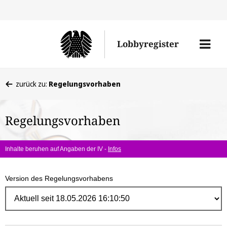
Direk
zum
Men
Lobbyregister
Inhal
öffne
Sie
zurück zu:
Regelungsvorhaben
befinden
sich
Regelungsvorhaben
hier:
Inhalte beruhen auf Angaben der IV -
Infos
Version des Regelungsvorhabens