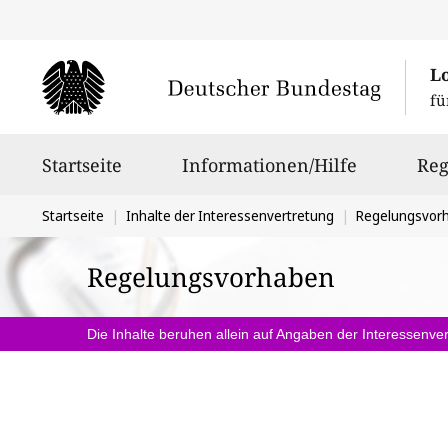
L
fü
Hauptnavigation
Startseite
Informationen/Hilfe
Reg
Sie
Startseite
Inhalte der Interessenvertretung
Regelungsvor
befinden
Regelungsvorhaben
sich
hier:
Die Inhalte beruhen allein auf Angaben der Interessenver