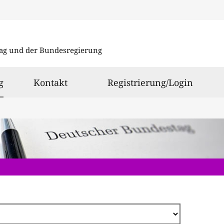
Direkt
zum
ag und der Bundesregierung
Inhalt
ausgewählt
g
Kontakt
Registrierung/Login