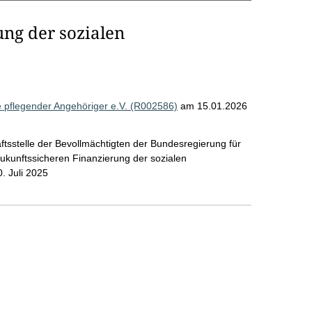
ung der sozialen
fe pflegender Angehöriger e.V. (R002586)
am 15.01.2026
tsstelle der Bevollmächtigten der Bundesregierung für
zukunftssicheren Finanzierung der sozialen
. Juli 2025