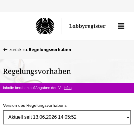
Direk
zum
Men
Lobbyregister
Inhal
öffne
Sie
zurück zu:
Regelungsvorhaben
befinden
sich
Regelungsvorhaben
hier:
Inhalte beruhen auf Angaben der IV -
Infos
Version des Regelungsvorhabens