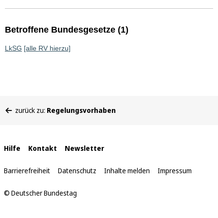
Betroffene Bundesgesetze (1)
LkSG
[alle RV hierzu]
Sie
zurück zu:
Regelungsvorhaben
befinden
sich
hier:
Interne
Hilfe
Kontakt
Newsletter
Links
Barrierefreiheit
Datenschutz
Inhalte melden
Impressum
© Deutscher Bundestag