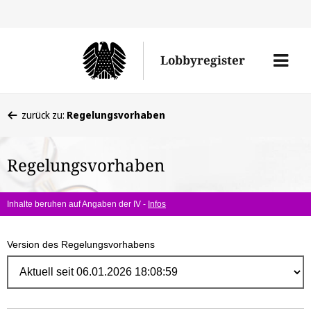
Direk
zum
Men
Lobbyregister
Inhal
öffne
Sie
zurück zu:
Regelungsvorhaben
befinden
sich
Regelungsvorhaben
hier:
Inhalte beruhen auf Angaben der IV -
Infos
Version des Regelungsvorhabens