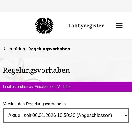
Direk
zum
Men
Lobbyregister
Inhal
öffne
Sie
zurück zu:
Regelungsvorhaben
befinden
sich
Regelungsvorhaben
hier:
Inhalte beruhen auf Angaben der IV -
Infos
Version des Regelungsvorhabens