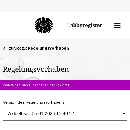
Direk
zum
Men
Lobbyregister
Inhal
öffne
Sie
zurück zu:
Regelungsvorhaben
befinden
sich
Regelungsvorhaben
hier:
Inhalte beruhen auf Angaben der IV -
Infos
Version des Regelungsvorhabens