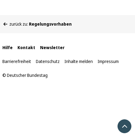
Sie
zurück zu:
Regelungsvorhaben
befinden
sich
hier:
Interne
Hilfe
Kontakt
Newsletter
Links
Barrierefreiheit
Datenschutz
Inhalte melden
Impressum
© Deutscher Bundestag
Nach