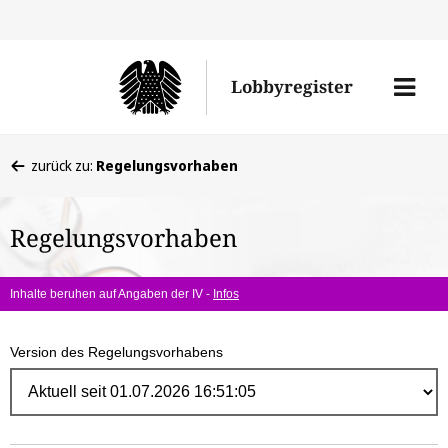
Direk
zum
Men
Lobbyregister
Inhal
öffne
Sie
zurück zu:
Regelungsvorhaben
befinden
sich
Regelungsvorhaben
hier:
Inhalte beruhen auf Angaben der IV -
Infos
Version des Regelungsvorhabens