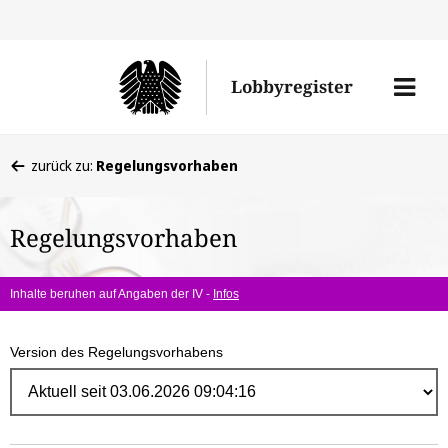
Direk
zum
Men
Lobbyregister
Inhal
öffne
Sie
zurück zu:
Regelungsvorhaben
befinden
sich
Regelungsvorhaben
hier:
Inhalte beruhen auf Angaben der IV -
Infos
Version des Regelungsvorhabens