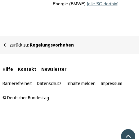
Energie (BMWE)
[alle SG dorthin]
Sie
zurück zu:
Regelungsvorhaben
befinden
sich
hier:
Interne
Hilfe
Kontakt
Newsletter
Links
Barrierefreiheit
Datenschutz
Inhalte melden
Impressum
© Deutscher Bundestag
Nach