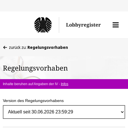
Direk
zum
Men
Lobbyregister
Inhal
öffne
Sie
zurück zu:
Regelungsvorhaben
befinden
sich
Regelungsvorhaben
hier:
Inhalte beruhen auf Angaben der IV -
Infos
Version des Regelungsvorhabens