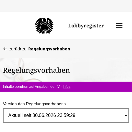
Direk
zum
Men
Lobbyregister
Inhal
öffne
Sie
zurück zu:
Regelungsvorhaben
befinden
sich
Regelungsvorhaben
hier:
Inhalte beruhen auf Angaben der IV -
Infos
Version des Regelungsvorhabens