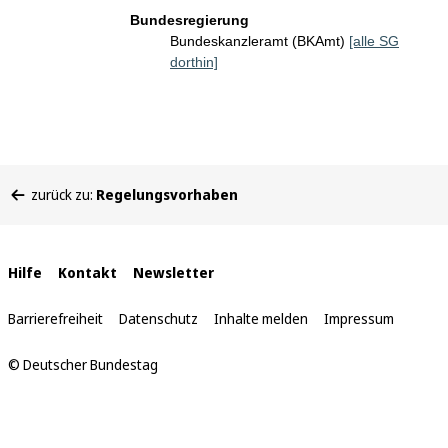
Bundesregierung
Bundeskanzleramt (BKAmt)
[alle SG
dorthin]
Sie
zurück zu:
Regelungsvorhaben
befinden
sich
hier:
Interne
Hilfe
Kontakt
Newsletter
Links
Barrierefreiheit
Datenschutz
Inhalte melden
Impressum
© Deutscher Bundestag