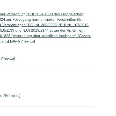
 der Verordnung (EU) 2024/1689 des Europäischen
24 zur Festlegung harmonisierter Vorschriften für
er Verordnungen (EG) Nr. 300/2008, (EU) Nr. 167/2013,
018/1139 und (EU) 2019/2144 sowie der Richtlinien
1828 (Verordnung über künstliche Intelligenz) (Gesetz
gang
)
[alle RV hierzu]
RV hierzu]
lle RV hierzu]