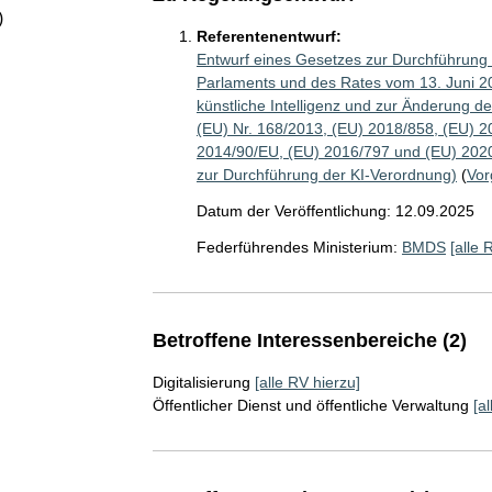
)
Referentenentwurf:
Entwurf eines Gesetzes zur Durchführung
Parlaments und des Rates vom 13. Juni 20
künstliche Intelligenz und zur Änderung d
(EU) Nr. 168/2013, (EU) 2018/858, (EU) 2
2014/90/EU, (EU) 2016/797 und (EU) 2020/
zur Durchführung der KI-Verordnung)
(
Vor
Datum der Veröffentlichung: 12.09.2025
Federführendes Ministerium:
BMDS
[alle 
Betroffene Interessenbereiche (2)
Digitalisierung
[alle RV hierzu]
Öffentlicher Dienst und öffentliche Verwaltung
[a