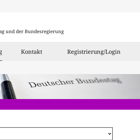
Direkt
zum
ag und der Bundesregierung
Inhalt
ausgewählt
g
Kontakt
Registrierung/Login