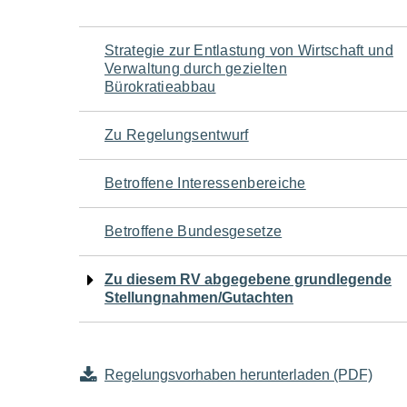
Navigation
Strategie zur Entlastung von Wirtschaft und
Verwaltung durch gezielten
für
Bürokratieabbau
den
Zu Regelungsentwurf
Seiteninhalt
Betroffene Interessenbereiche
Betroffene Bundesgesetze
Zu diesem RV abgegebene grundlegende
Stellungnahmen/Gutachten
Regelungsvorhaben herunterladen (PDF)