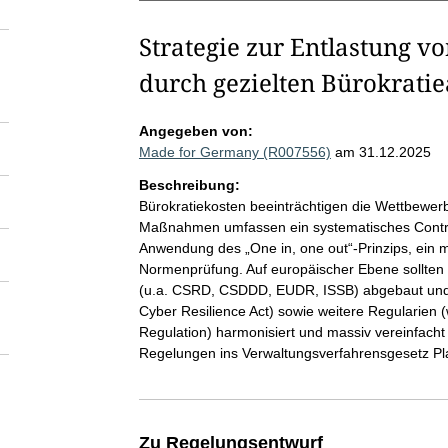
Strategie zur Entlastung v
durch gezielten Bürokrati
Angegeben von:
Made for Germany (R007556)
am 31.12.2025
Beschreibung:
Bürokratiekosten beeinträchtigen die Wettbewerb
Maßnahmen umfassen ein systematisches Control
Anwendung des „One in, one out“-Prinzips, ein 
Normenprüfung. Auf europäischer Ebene sollten 
(u.a. CSRD, CSDDD, EUDR, ISSB) abgebaut und die
Cyber Resilience Act) sowie weitere Regularien
Regulation) harmonisiert und massiv vereinfach
Regelungen ins Verwaltungsverfahrensgesetz P
Zu Regelungsentwurf