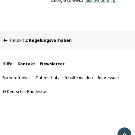
Energie (BMWE)
[alle SG dorthin]
Sie
zurück zu:
Regelungsvorhaben
befinden
sich
hier:
Interne
Hilfe
Kontakt
Newsletter
Links
Barrierefreiheit
Datenschutz
Inhalte melden
Impressum
© Deutscher Bundestag
Nach