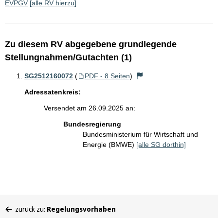
EVPGV
[alle RV hierzu]
Zu diesem RV abgegebene grundlegende
Stellungnahmen/Gutachten (1)
SG2512160072
(
PDF - 8 Seiten
)
Adressatenkreis:
Versendet am 26.09.2025 an:
Bundesregierung
Bundesministerium für Wirtschaft und
Energie (BMWE)
[alle SG dorthin]
Sie
zurück zu:
Regelungsvorhaben
befinden