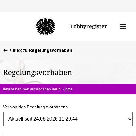
Direk
zum
Men
Lobbyregister
Inhal
öffne
Sie
zurück zu:
Regelungsvorhaben
befinden
sich
Regelungsvorhaben
hier:
Inhalte beruhen auf Angaben der IV -
Infos
Version des Regelungsvorhabens