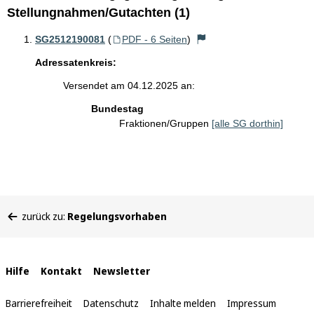
Stellungnahmen/Gutachten (1)
SG2512190081
(
PDF - 6 Seiten
)
Adressatenkreis:
Versendet am 04.12.2025 an:
Bundestag
Fraktionen/Gruppen
[alle SG dorthin]
Sie
zurück zu:
Regelungsvorhaben
befinden
sich
hier:
Interne
Hilfe
Kontakt
Newsletter
Links
Barrierefreiheit
Datenschutz
Inhalte melden
Impressum