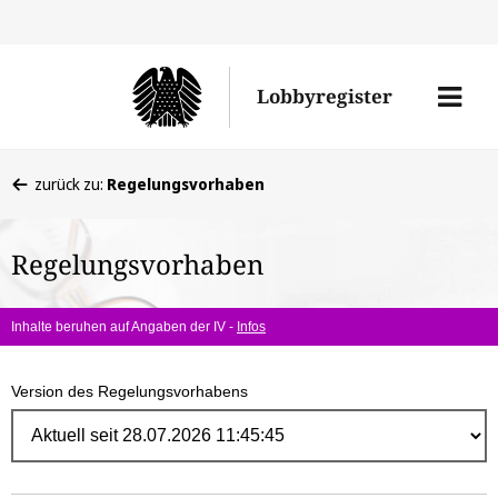
Direk
zum
Men
Lobbyregister
Inhal
öffne
Sie
zurück zu:
Regelungsvorhaben
befinden
sich
Regelungsvorhaben
hier:
Inhalte beruhen auf Angaben der IV -
Infos
Version des Regelungsvorhabens